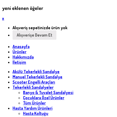
yeni eklenen öğeler
x
Alışveriş sepetinizde ürün yok
Alışverişe Devam Et
Anasayfa
Ürünler
Hakkımızda
İletişim
Akülü Tekerlekli Sandalye
Manuel Tekerlekli Sandalye
Scooter Engelli Araçları
Tekerlekli Sandalyeler
Banyo & Tuvalet Sandalyesi
Çocuklara Özel Ürünler
Tüm Ürünler
Hasta Yardım Ürünleri
Hasta Koltuğu