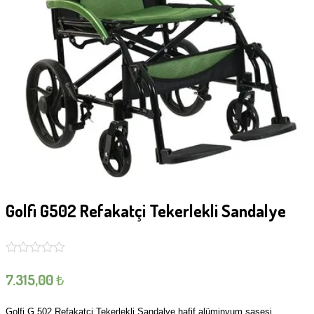
Golfi G502 Refakatçi Tekerlekli Sandalye
7.315,00
₺
Golfi G 502 Refakatçi Tekerlekli Sandalye hafif alüminyum şasesi