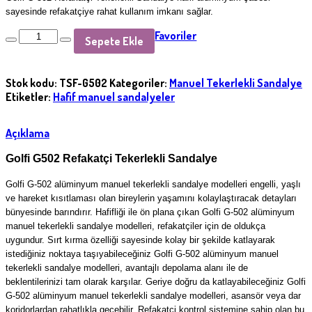
sayesinde refakatçiye rahat kullanım imkanı sağlar.
Favoriler
Sepete Ekle
Stok kodu:
TSF-G502
Kategoriler:
Manuel Tekerlekli Sandalye
Etiketler:
Hafif manuel sandalyeler
Açıklama
Golfi G502 Refakatçi Tekerlekli Sandalye
Golfi G-502 alüminyum manuel tekerlekli sandalye modelleri engelli, yaşlı
ve hareket kısıtlaması olan bireylerin yaşamını kolaylaştıracak detayları
bünyesinde barındırır. Hafifliği ile ön plana çıkan Golfi G-502 alüminyum
manuel tekerlekli sandalye modelleri, refakatçiler için de oldukça
uygundur. Sırt kırma özelliği sayesinde kolay bir şekilde katlayarak
istediğiniz noktaya taşıyabileceğiniz Golfi G-502 alüminyum manuel
tekerlekli sandalye modelleri, avantajlı depolama alanı ile de
beklentilerinizi tam olarak karşılar. Geriye doğru da katlayabileceğiniz Golfi
G-502 alüminyum manuel tekerlekli sandalye modelleri, asansör veya dar
koridorlardan rahatlıkla geçebilir. Refakatçi kontrol sistemine sahip olan bu