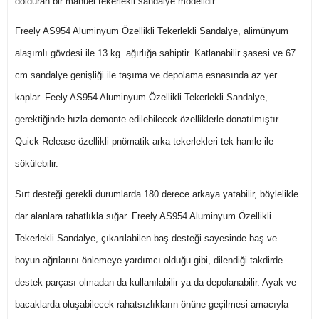
dolduran bir manuel tekerlekli sandalye modelidir.
Freely AS954 Aluminyum Özellikli Tekerlekli Sandalye, alimünyum
alaşımlı gövdesi ile 13 kg. ağırlığa sahiptir. Katlanabilir şasesi ve 67
cm sandalye genişliği ile taşıma ve depolama esnasında az yer
kaplar. Feely AS954 Aluminyum Özellikli Tekerlekli Sandalye,
gerektiğinde hızla demonte edilebilecek özelliklerle donatılmıştır.
Quick Release özellikli pnömatik arka tekerlekleri tek hamle ile
sökülebilir.
Sırt desteği gerekli durumlarda 180 derece arkaya yatabilir, böylelikle
dar alanlara rahatlıkla sığar. Freely AS954 Aluminyum Özellikli
Tekerlekli Sandalye, çıkarılabilen baş desteği sayesinde baş ve
boyun ağrılarını önlemeye yardımcı olduğu gibi, dilendiği takdirde
destek parçası olmadan da kullanılabilir ya da depolanabilir. Ayak ve
bacaklarda oluşabilecek rahatsızlıkların önüne geçilmesi amacıyla