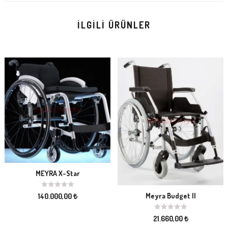
İLGILI ÜRÜNLER
MEYRA X-Star
Meyra Budget II
140.000,00
₺
21.660,00
₺