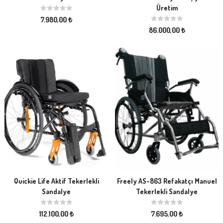
Üretim
7.980,00
₺
86.000,00
₺
Quickie Life Aktif Tekerlekli
Freely AS-863 Refakatçı Manuel
Sandalye
Tekerlekli Sandalye
112.100,00
₺
7.695,00
₺