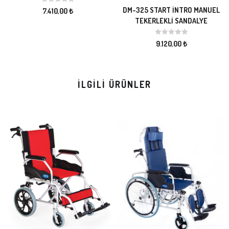
DM-325 START İNTRO MANUEL
7.410,00
₺
TEKERLEKLİ SANDALYE
9.120,00
₺
İLGILI ÜRÜNLER