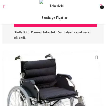
1
SEPETI GÖRÜNTÜLE
“Golfi G605 Manuel Tekerlekli Sandalye” sepetinize
eklendi.