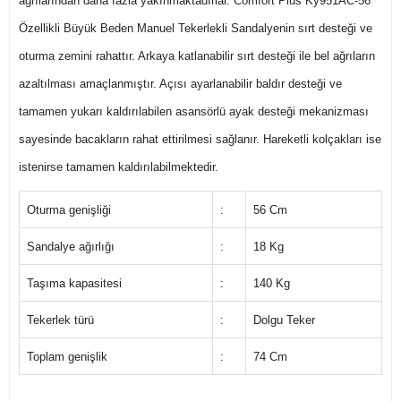
ağrılarından daha fazla yakınmaktadırlar. Comfort Plus Ky951AC-56
Özellikli Büyük Beden Manuel Tekerlekli Sandalyenin sırt desteği ve
oturma zemini rahattır. Arkaya katlanabilir sırt desteği ile bel ağrıların
azaltılması amaçlanmıştır. Açısı ayarlanabilir baldır desteği ve
tamamen yukarı kaldırılabilen asansörlü ayak desteği mekanizması
sayesinde bacakların rahat ettirilmesi sağlanır. Hareketli kolçakları ise
istenirse tamamen kaldırılabilmektedir.
Oturma genişliği
:
56 Cm
Sandalye ağırlığı
:
18 Kg
Taşıma kapasitesi
:
140 Kg
Tekerlek türü
:
Dolgu Teker
Toplam genişlik
:
74 Cm