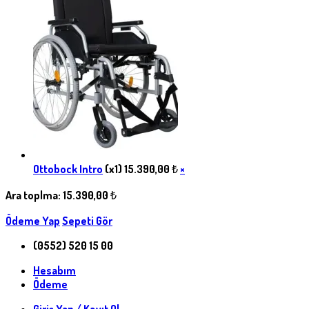
Ottobock Intro
(x1)
15.390,00
₺
×
Ara toplma:
15.390,00
₺
Ödeme Yap
Sepeti Gör
(0552) 520 15 00
Hesabım
Ödeme
Giriş Yap / Kayıt Ol