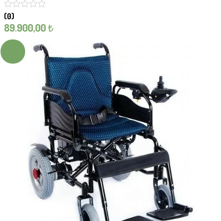
(0)
89.900,00
₺