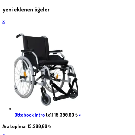
yeni eklenen öğeler
x
Ottobock Intro
(x1)
15.390,00
₺
×
Ara toplma:
15.390,00
₺