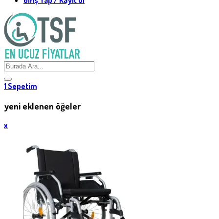
1
Sepetim
yeni eklenen öğeler
x