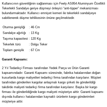
Kullanıcının güvenliğinin sağlanması için Feely AS954 Aluminyum Özellikli
Tekerlekli Sandalye geriye düşmeyi önleyici “anti-tipper” mekanizması
bulundurmaktadır. Kullanıcı emniyet kemeri ile tekerlekli sandalyeye
sabitlenerek düşme tehlikesinin önüne geçilmektedir.
Oturma genişliği
:
46 Cm
Sandalye ağırlığı
:
13 Kg
Taşıma kapasitesi
:
120 Kg
Tekerlek türü
:
Dolgu Teker
Toplam genişlik
:
67 Cm
Garanti Kapsamı:
2 Yıl Tedarikçi Firması tarafından Yedek Parça ve Ürün Garanti
kapsamındadır. Garanti Kapsamı süresinde, fabrika hatalarından doğan
kusurlarda kargo maliyetleri tedarikçi firma tarafından karşılanır. Müşteri
tarafından gönderilen kargolar anlaşmalı kargo şirketi ile gönderildiği
takdirde maliyeti tedarikçi firma tarafından karşılanır. Başka bir kargo
firması ile gönderildiğinde kargo maliyeti müşteriye aittir. Garanti kapsamı
dışında kullanıcı hatalarından kaynaklı ürünlerin kargo gönderimleri
müşteriye aittir.