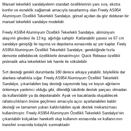
Manuel tekerlekli sandalyelerin standart özelliklerinin yanı sıra, ekstra
konfor ve esneklik sağlamak amacıyla tasarlanmış olan Freely AS954
Aluminyum Özellikli Tekerlekli Sandalye, görsel açıdan da göz dolduran bir
manuel tekerlekli sandalye modelidir.
Freely AS954 Aluminyum Özellikli Tekerlekli Sandalye, alimünyum
alaşımlı gövdesi ile 13 kg. ağırlığa sahiptir. Katlanabilir şasesi ve 67 cm
sandalye genişliği ile taşıma ve depolama esnasında az yer kaplar. Feely
AS954 Aluminyum Özellikli Tekerlekli Sandalye, gerektiğinde hızla
demonte edilebilecek özelliklerle donatılmıştır. Quick Release özellikli
pnömatik arka tekerlekleri tek hamle ile sökülebilir.
Sırt desteği gerekli durumlarda 180 derece arkaya yatabilir, böylelikle dar
alanlara rahatlıkla sığar. Freely AS954 Aluminyum Özellikli Tekerlekli
Sandalye, çıkarılabilen baş desteği sayesinde baş ve boyun ağrılarını
önlemeye yardımcı olduğu gibi, dilendiği takdirde destek parçası olmadan
da kullanılabilir ya da depolanabilir. Ayak ve bacaklarda oluşabilecek
rahatsızlıkların önüne geçilmesi amacıyla açısı ayarlanabilen baldır
desteği ve tamamen yukarı kaldırılabilen ayak destek mekanizması
kullanılmıştır. Freely AS954 Aluminyum Özellikli Tekerlekli Sandalye’nin
çıkarılabilir kolçakları hareketli olup kullanım esnasında ve kullanıcının
transferi sırasında kolaylık sunmaktadır.