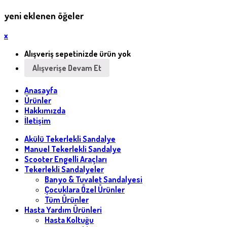
yeni eklenen öğeler
x
Alışveriş sepetinizde ürün yok
Alışverişe Devam Et
Anasayfa
Ürünler
Hakkımızda
İletişim
Akülü Tekerlekli Sandalye
Manuel Tekerlekli Sandalye
Scooter Engelli Araçları
Tekerlekli Sandalyeler
Banyo & Tuvalet Sandalyesi
Çocuklara Özel Ürünler
Tüm Ürünler
Hasta Yardım Ürünleri
Hasta Koltuğu